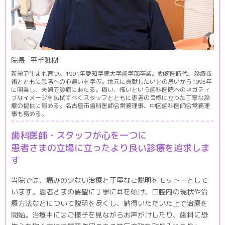
院長
平手雅樹
新栄で生まれ育つ。1991年愛知学院大学歯学部卒業。勤務医時代、診療技
術とともに患者への心遣いを学ぶ。地元に貢献したいとの思いから1995年
に開業し、夫婦で診療にあたる。痛い、怖いという歯科医院へのネガティ
ブなイメージを払拭すべくスタッフとともに患者の目線に立った丁寧な診
療の提供に努める。名古屋市歯科医師会常務理事、中区歯科医師会常務理
事も務める。
歯科医師・スタッフが心を一つに
患者さまの立場に立ったより良い診療を追求しま
す
当院では、痛みの少ない治療と丁寧なご説明をモットーとして
います。患者さまの要望に丁寧に耳を傾け、口腔内の現状や治
療方法などについて説明を尽くし、納得いただいた上で治療を
開始。治療中にはご様子を見ながらお声がけしたり、歯科に恐